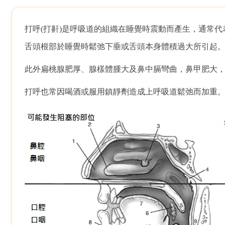
打呼(打鼾)是呼吸道的組織在睡覺時震動而產生，通常
舌頭根部於睡覺時鬆弛下垂或舌頭本身體積過大所引起
此外扁桃腺肥厚、腺樣體腫大及鼻中膈彎曲，鼻甲肥大
打呼也常因喝酒或服用鎮靜劑造成上呼吸道鬆弛而加重