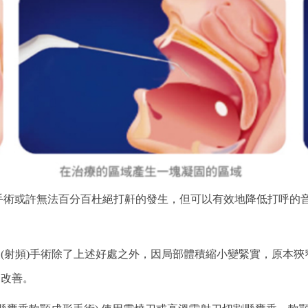
打鼾手術或許無法百分百杜絕打鼾的發生，但可以有效地降低打呼
(射頻)手術除了上述好處之外，因局部體積縮小變緊實，原本
到改善。