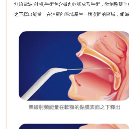
無線電波(射頻)手術包含微創軟顎成形手術，微創懸壅
之下釋出能量，在治療的區域產生一塊凝固的區域，組