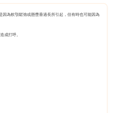
份是因為軟顎鬆弛或懸壅垂過長所引起，但有時也可能因為
能造成打呼。