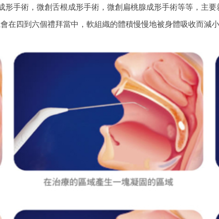
垂成形手術，微創舌根成形手術，微創扁桃腺成形手術等等，主
織會在四到六個禮拜當中，軟組織的體積慢慢地被身體吸收而減