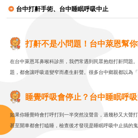
台中打鼾手術、台中睡眠呼吸中止
打鼾不是小問題！台中萊恩幫你
在台中萊恩耳鼻喉科診所，我們常遇到民眾抱怨打鼾問題。
題，都會讓呼吸道變窄而產生鼾聲。很多台中鄉親都以為「
睡覺呼吸會停止？台中睡眠呼吸
如果你睡覺時會打呼打到一半突然沒聲音，過幾秒又大聲打
甚至開車都會打瞌睡，檢查後才發現是睡眠呼吸中止搞的鬼